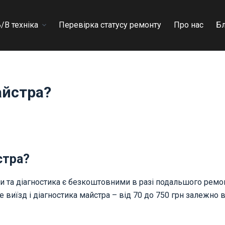
/В техніка
Перевірка статусу ремонту
Про нас
Б
айстра?
стра?
 та діагностика є безкоштовними в разі подальшого ремон
 виїзд і діагностика майстра – від 70 до 750 грн залежно в