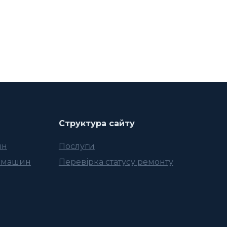
Структура сайту
ин
Послуги
 машин
Перевірка статусу ремонту