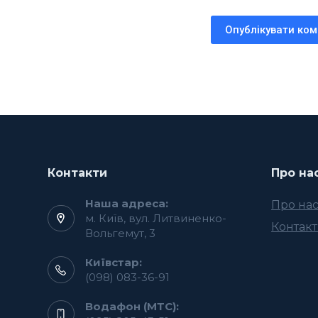
Опублікувати ко
Контакти
Про на
Наша адреса:
Про на
м. Київ, вул. Литвиненко-
Контак
Вольгемут, 3
Київстар:
(098) 083-36-91
Водафон (МТС):