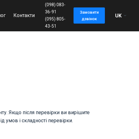
(098) 083-
36-91
Замовити
лог
Контакти
(095) 805-
дзвінок
43-51
ту. Якщо після перевірки ви вирішите
ід умов і складності перевірки.