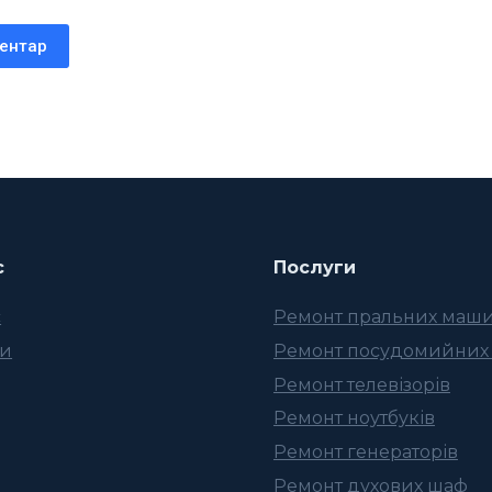
ментар
с
Послуги
с
Ремонт пральних маш
ти
Ремонт посудомийних
Ремонт телевізорів
Ремонт ноутбуків
Ремонт генераторів
Ремонт духових шаф