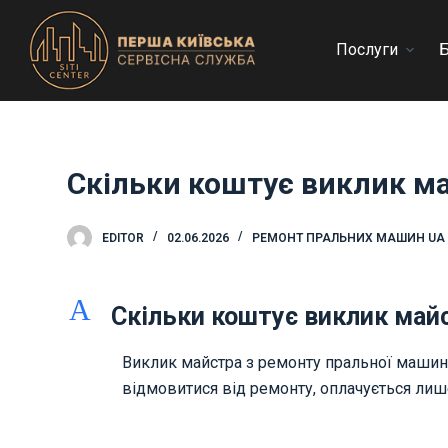
П
е
Послуги
Б
р
е
й
т
Скільки коштує виклик м
и
д
о
EDITOR
02.06.2026
РЕМОНТ ПРАЛЬНИХ МАШИН UA
в
м
A
і
Скільки коштує виклик май
с
т
Виклик майстра з ремонту пральної машини
у
відмовитися від ремонту, оплачується лише