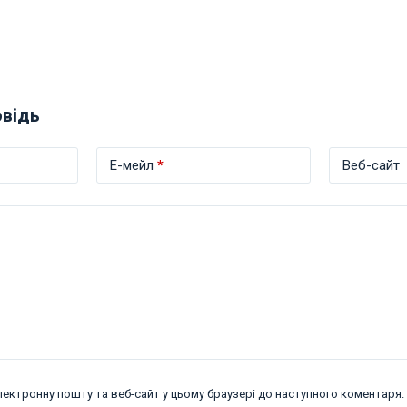
овідь
Е-мейл
*
Веб-сайт
електронну пошту та веб-сайт у цьому браузері до наступного коментаря.