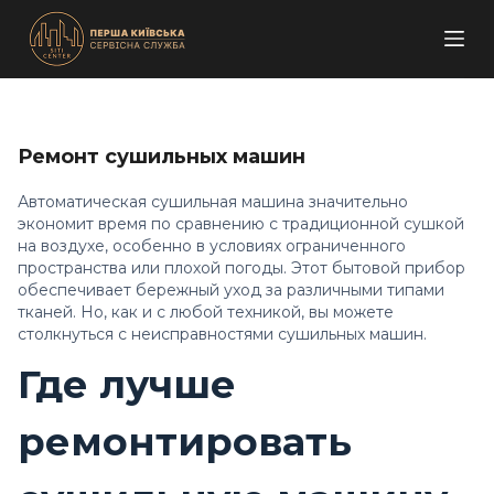
П
е
р
е
й
Ремонт сушильных машин
т
и
Автоматическая сушильная машина значительно
экономит время по сравнению с традиционной сушкой
к
на воздухе, особенно в условиях ограниченного
с
пространства или плохой погоды. Этот бытовой прибор
у
обеспечивает бережный уход за различными типами
т
тканей. Но, как и с любой техникой, вы можете
столкнуться с
неисправностями сушильных машин
.
и
Где лучше
ремонтировать