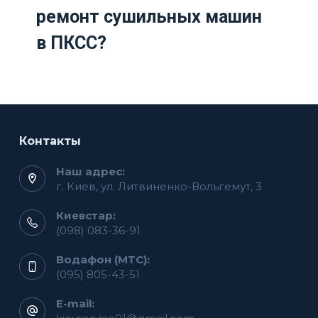
ремонт сушильных машин
в ПКСС?
Контакты
Наш адрес:
г. Киев, ул. Литвиненко-Вольгемут, 3
Киевстар:
(098) 083-36-91
Водафон (МТС):
(095) 805-43-51
E-mail: