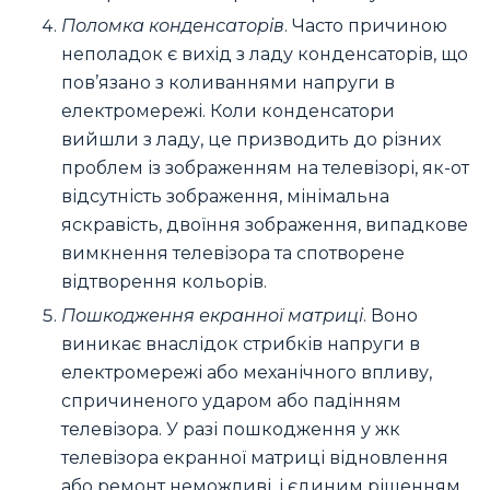
Поломка конденсаторів
. Часто причиною
неполадок є вихід з ладу конденсаторів, що
пов’язано з коливаннями напруги в
електромережі. Коли конденсатори
вийшли з ладу, це призводить до різних
проблем із зображенням на телевізорі, як-от
відсутність зображення, мінімальна
яскравість, двоїння зображення, випадкове
вимкнення телевізора та спотворене
відтворення кольорів.
Пошкодження екранної матриці
. Воно
виникає внаслідок стрибків напруги в
електромережі або механічного впливу,
спричиненого ударом або падінням
телевізора. У разі пошкодження у жк
телевізора екранної матриці відновлення
або ремонт неможливі, і єдиним рішенням