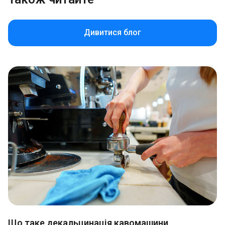
Дивитися блог
Що таке декальцинація кавомашини