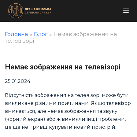
П
е
р
е
Головна
»
Блог
»
Немає зображення на
й
телевізорі
т
и
д
Немає зображення на телевізорі
о
в
25.01.2024
м
і
Відсутність зображення на телевізорі може бути
с
викликане різними причинами. Якщо телевізор
т
вмикається, але немає зображення та звуку
у
(чорний екран) або ж виникли інші проблеми,
це ще не привід купувати новий пристрій.