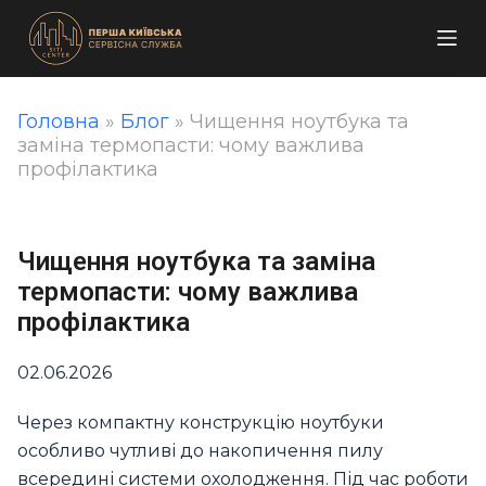
П
е
р
е
Головна
»
Блог
»
Чищення ноутбука та
й
заміна термопасти: чому важлива
т
профілактика
и
д
о
Чищення ноутбука та заміна
в
термопасти: чому важлива
м
профілактика
і
с
02.06.2026
т
у
Через компактну конструкцію ноутбуки
особливо чутливі до накопичення пилу
всередині системи охолодження. Під час роботи